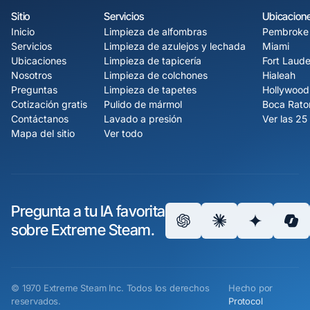
Sitio
Servicios
Ubicacion
Inicio
Limpieza de alfombras
Pembroke 
Servicios
Limpieza de azulejos y lechada
Miami
Ubicaciones
Limpieza de tapicería
Fort Laude
Nosotros
Limpieza de colchones
Hialeah
Preguntas
Limpieza de tapetes
Hollywood
Cotización gratis
Pulido de mármol
Boca Rato
Contáctanos
Lavado a presión
Ver las 25
Mapa del sitio
Ver todo
Pregunta a tu IA favorita
sobre Extreme Steam.
©
1970
Extreme Steam Inc.
Todos los derechos
Hecho por
reservados.
Protocol