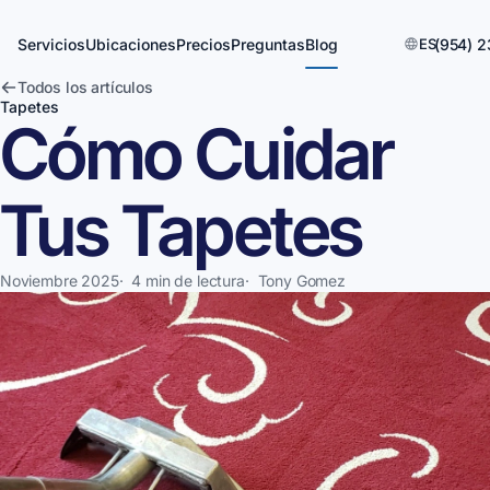
Servicios
Ubicaciones
Precios
Preguntas
Blog
ES
(954) 2
Todos los artículos
Tapetes
Cómo Cuidar
Tus Tapetes
Noviembre 2025
·
4 min de lectura
·
Tony Gomez