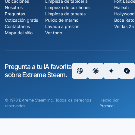
Ubicaciones
Limpieza de tapicería
Fort Laude
Nosotros
Limpieza de colchones
Hialeah
Preguntas
Limpieza de tapetes
Hollywood
Cotización gratis
Pulido de mármol
Boca Rato
Contáctanos
Lavado a presión
Ver las 25
Mapa del sitio
Ver todo
Pregunta a tu IA favorita
sobre Extreme Steam.
©
1970
Extreme Steam Inc.
Todos los derechos
Hecho por
reservados.
Protocol