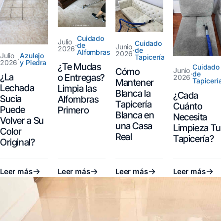
Cuidado
Julio
Cuidado
·
de
Junio
2026
·
de
Alfombras
2026
Julio
Azulejo
Tapicería
·
2026
y Piedra
¿Te Mudas
Cuidado
Junio
Cómo
·
de
¿La
o Entregas?
2026
Tapicerí
Mantener
Lechada
Limpia las
Blanca la
¿Cada
Sucia
Alfombras
Tapicería
Cuánto
Puede
Primero
Blanca en
Necesita
Volver a Su
una Casa
Limpieza Tu
Color
Real
Tapicería?
Original?
Leer más
Leer más
Leer más
Leer más