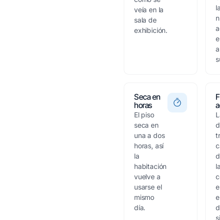
l
veía en la
n
sala de
a
exhibición.
e
a
s
Seca en
F
horas
a
El piso
L
seca en
d
una a dos
t
horas, así
c
la
d
habitación
l
vuelve a
c
usarse el
e
mismo
e
día.
d
s