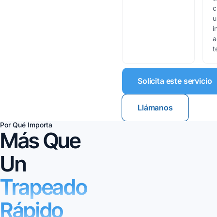
c
u
i
a
t
Solicita este servicio
Llámanos
Por Qué Importa
Más Que
Un
Trapeado
Rápido