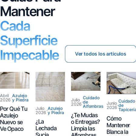
Mantener
Cada
Superficie
Impecable
Ver todos los artículos
Abril
Azulejo
·
Cuidado
2026
y Piedra
Julio
Cuidado
·
de
Junio
2026
·
de
Alfombras
2026
Por Qué Tu
Julio
Azulejo
Tapicerí
·
2026
y Piedra
¿Te Mudas
Azulejo
Cómo
¿La
o Entregas?
Nuevo se
Mantener
Lechada
Limpia las
Ve Opaco
Blanca la
Sucia
Alfombras