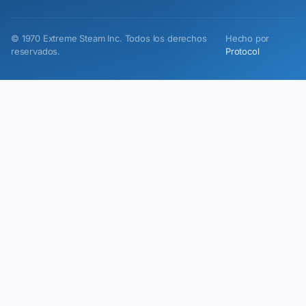
©
1970
Extreme Steam Inc.
Todos los derechos
Hecho por
reservados.
Protocol