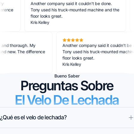
Another company said it couldn't be done.
Our flo
Tony used his truck-mounted machine and the
one. A
floor looks great.
Super 
Kris Kelley
Monika
essional, and thorough. My
Another company said it could
s look brand new. The difference
Tony used his truck-mounted
nd day.
floor looks great.
Kris Kelley
Bueno Saber
Preguntas Sobre
El Velo De Lechada
¿Qué es el velo de lechada?