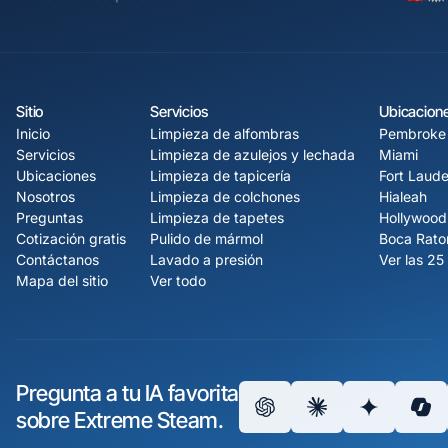
Sitio
Servicios
Ubicacion
Inicio
Limpieza de alfombras
Pembroke 
Servicios
Limpieza de azulejos y lechada
Miami
Ubicaciones
Limpieza de tapicería
Fort Laude
Nosotros
Limpieza de colchones
Hialeah
Preguntas
Limpieza de tapetes
Hollywood
Cotización gratis
Pulido de mármol
Boca Rato
Contáctanos
Lavado a presión
Ver las 25
Mapa del sitio
Ver todo
Pregunta a tu IA favorita
sobre Extreme Steam.