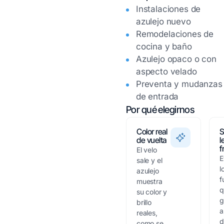
Instalaciones de
azulejo nuevo
Remodelaciones de
cocina y baño
Azulejo opaco o con
aspecto velado
Preventa y mudanzas
de entrada
Por qué elegirnos
Color real
S
de vuelta
l
f
El velo
E
sale y el
l
azulejo
f
muestra
q
su color y
g
brillo
a
reales,
d
como se