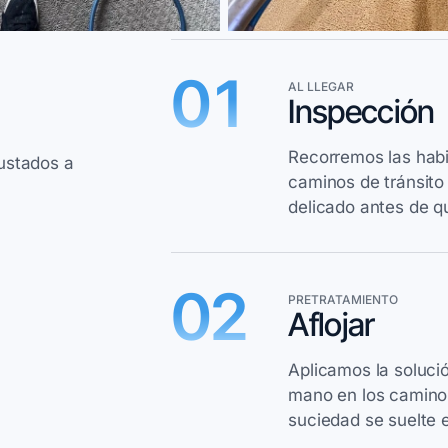
01
AL LLEGAR
Inspección
Recorremos las habit
justados a
caminos de tránsito
delicado antes de q
02
PRETRATAMIENTO
Aflojar
Aplicamos la soluci
mano en los caminos
suciedad se suelte 