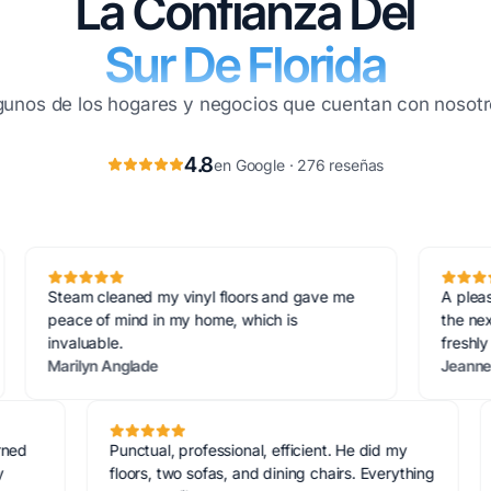
La Confianza Del
Sur De Florida
gunos de los hogares y negocios que cuentan con nosotr
4.8
en Google · 276 reseñas
eam cleaned my vinyl floors and gave me
A pleasure to wo
ace of mind in my home, which is
the next day aft
aluable.
freshly cleaned 
rilyn Anglade
Jeannette Rone
ven returned
Punctual, professional, efficient. He did my
tained my
floors, two sofas, and dining chairs. Everythin