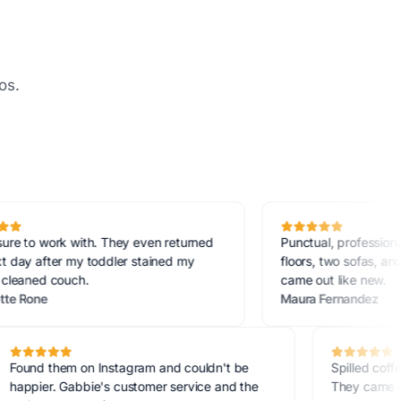
os.
rk with. They even returned
Punctual, professional, efficie
er my toddler stained my
floors, two sofas, and dining c
couch.
came out like new.
Maura Fernandez
Found them on Instagram and couldn't be
Spi
g
happier. Gabbie's customer service and the
The