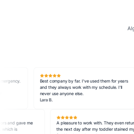
Al
.
Best company by far. I've used them for years
St
and they always work with my schedule. I'll
pe
never use anyone else.
inv
Lara B.
Ma
 vinyl floors and gave me
A pleasure to work with. They e
my home, which is
the next day after my toddler s