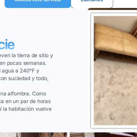
cie
en la tierra de sitio y
d en pocas semanas.
l agua a 240°F y
 con suciedad y todo,
 una alfombra. Como
a en un par de horas
 la habitación vuelve