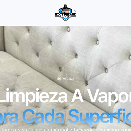
Servicios
Limpieza A Vapo
ra Cada Superfi
lfombras y azulejos a mármol y tapicería, un mismo equi