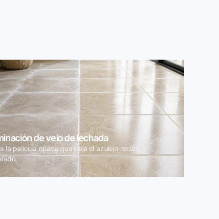
minación de velo de lechada
a la película opaca que deja el azulejo recién
alado.