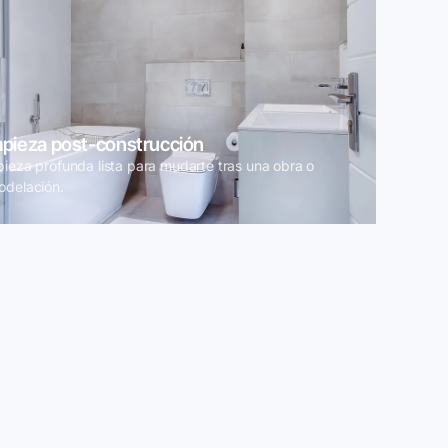
mpieza post-construcción
pieza profunda lista para mudarte tras una obra o
odelación.