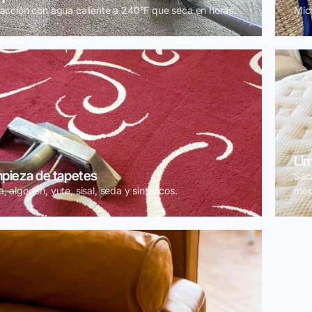
racción con agua caliente a 240°F que seca en horas.
Micr
Li
mpieza de tapetes
Sac
, algodón, yute, sisal, seda y sintéticos.
mejo