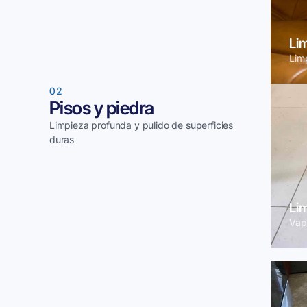
Li
Lim
02
Pisos y piedra
Limpieza profunda y pulido de superficies
duras
Lim
Vap