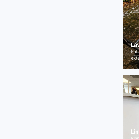
La
Entr
exte
Li
Pla