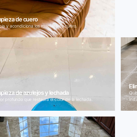
mpieza de cuero
pia y acondiciona los muebles de cuero.
Eli
pieza de azulejos y lechada
Quit
or profundo que restaura el color de la lechada.
inst