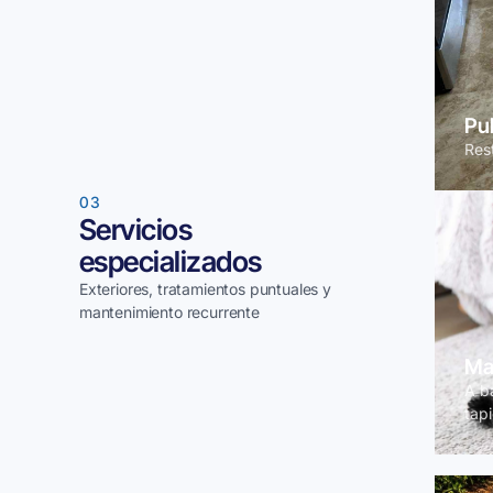
Pu
Rest
03
Servicios
especializados
Exteriores, tratamientos puntuales y
mantenimiento recurrente
Ma
A b
tapi