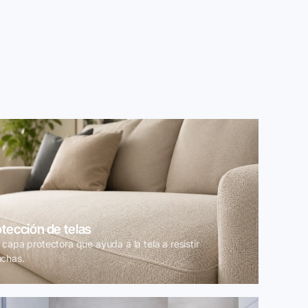
tección de telas
capa protectora que ayuda a la tela a resistir
chas.