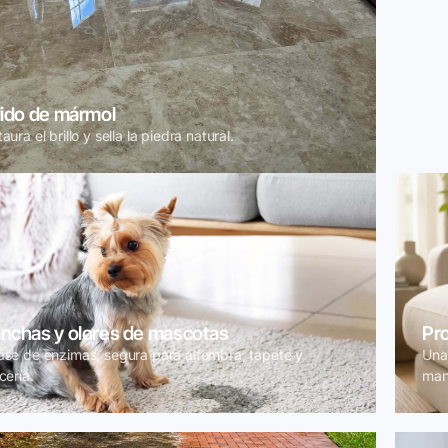
lido de mármol
aura el brillo y sella la piedra natural.
nchas y olores de mascotas
Pro
ase de enzimas, segura para alfombra, tapete y
Una 
cería.
man