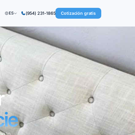
Cotización gratis
ES
(954) 231-1865
r
cie
po lo