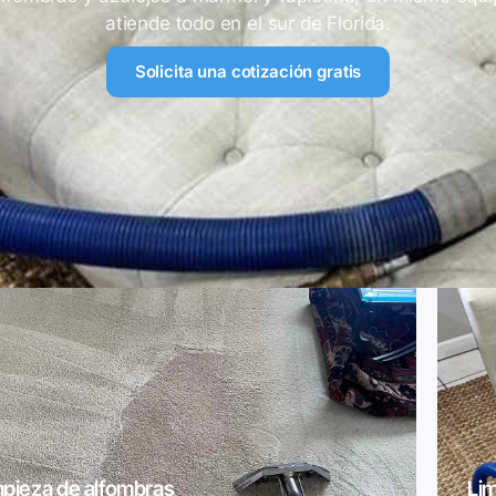
atiende todo en el sur de Florida.
Solicita una cotización gratis
mpieza de alfombras
Lim