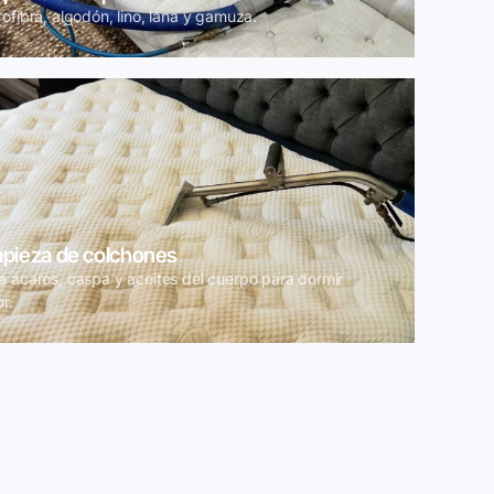
ofibra, algodón, lino, lana y gamuza.
mpieza de colchones
a ácaros, caspa y aceites del cuerpo para dormir
r.