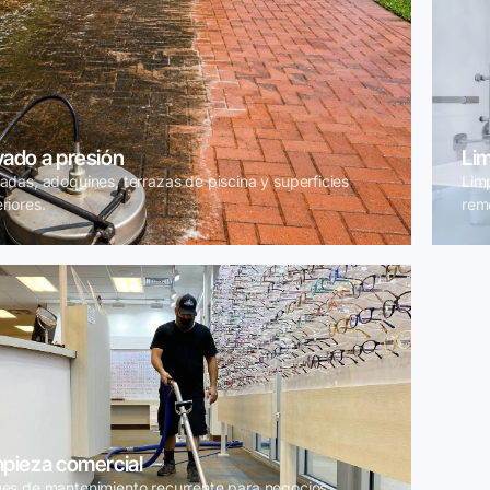
vado a presión
Li
adas, adoquines, terrazas de piscina y superficies
Lim
riores.
rem
mpieza comercial
nes de mantenimiento recurrente para negocios.