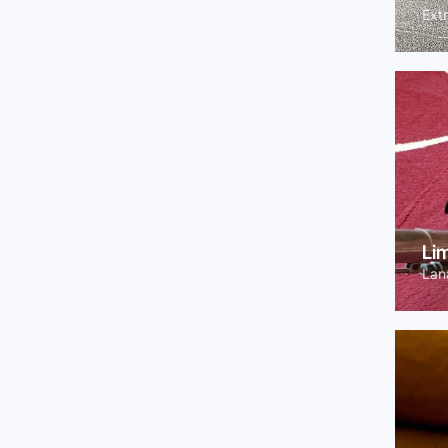
Ext
Li
Lana